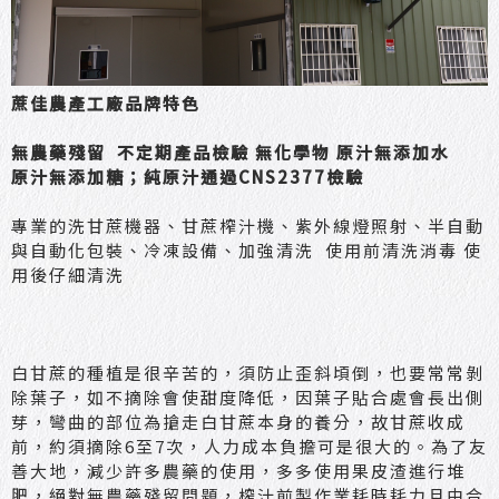
蔗佳農產工廠品牌特色
無農藥殘留 不定期產品檢驗 無化學物 原汁無添加水
原汁無添加糖；純原汁通過CNS2377檢驗
專業的洗甘蔗機器、甘蔗榨汁機、紫外線燈照射、半自動
與自動化包裝、冷凍設備、加強清洗 使用前清洗消毒 使
用後仔細清洗
白甘蔗的種植是很辛苦的，須防止歪斜頃倒，也要常常剝
除葉子，如不摘除會使甜度降低，因葉子貼合處會長出側
芽，彎曲的部位為搶走白甘蔗本身的養分，故甘蔗收成
前，約須摘除6至7次，人力成本負擔可是很大的。為了友
善大地，減少許多農藥的使用，多多使用果皮渣進行堆
肥，絕對無農藥殘留問題，榨汁前製作業耗時耗力且由合